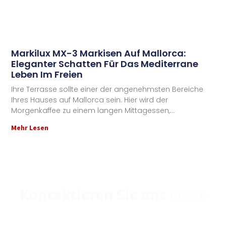
Markilux MX-3 Markisen Auf Mallorca:
Eleganter Schatten Für Das Mediterrane
Leben Im Freien
Ihre Terrasse sollte einer der angenehmsten Bereiche
Ihres Hauses auf Mallorca sein. Hier wird der
Morgenkaffee zu einem langen Mittagessen,
Mehr Lesen
Kontaktieren Sie uns
heute
Wenn Sie weitere Fragen haben oder mit uns in
Kontakt treten möchten,